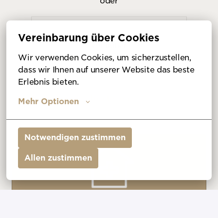
oder
Apply with Indeed
nicht
Vereinbarung über Cookies
verfügbar
Cookies aktualisieren
Wir verwenden Cookies, um sicherzustellen, 
dass wir Ihnen auf unserer Website das beste 
Erlebnis bieten.
Job teilen
Mehr Optionen
Notwendigen zustimmen
Allen zustimmen
Zahnmedizin & Ästhetische Chirurgie